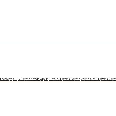
 nerde yapılır
Muayene nerede yapılır
Tüvtürk Egzoz muayene
Zeytinburnu Egzoz muaye