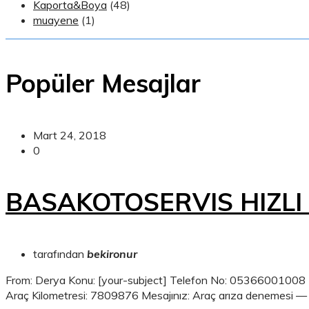
Kaporta&Boya
(48)
muayene
(1)
Popüler Mesajlar
Mart 24, 2018
0
BASAKOTOSERVIS HIZLI 
tarafından
bekironur
From: Derya Konu: [your-subject] Telefon No: 05366001008 M
Araç Kilometresi: 7809876 Mesajınız: Araç arıza denemesi — B