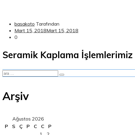
basakoto
Tarafından
Mart 15, 2018
Mart 15, 2018
0
Seramik Kaplama İşlemlerimiz
Arşiv
Ağustos 2026
P
S
Ç
P
C
C
P
1
2