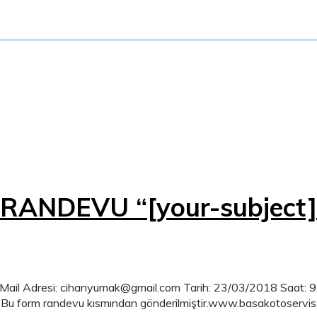
RANDEVU “[your-subject]
ail Adresi: cihanyumak@gmail.com Tarih: 23/03/2018 Saat: 9:
u form randevu kısmından gönderilmiştir.www.basakotoservis.com 