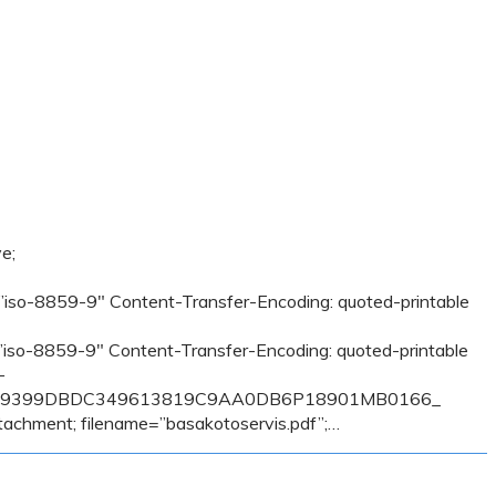
e;
859-9″ Content-Transfer-Encoding: quoted-printable
59-9″ Content-Transfer-Encoding: quoted-printable
–
E9399DBDC349613819C9AA0DB6P18901MB0166_
ttachment; filename=”basakotoservis.pdf”;…