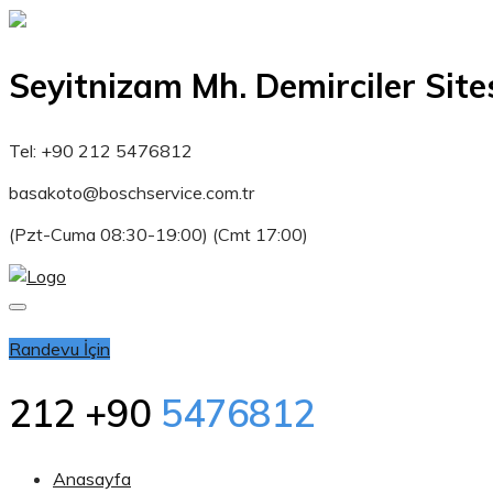
Seyitnizam Mh. Demirciler Sites
Tel: +90 212 5476812
basakoto@boschservice.com.tr
(Pzt-Cuma 08:30-19:00) (Cmt 17:00)
(Pzr-Cuma 08:30 - 19:00) (Cmt 17:00)
Randevu İçin
212 +90
5476812
Anasayfa