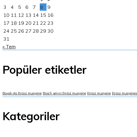
3
4
5
6
7
8
9
10
11
12
13
14
15
16
17
18
19
20
21
22
23
24
25
26
27
28
29
30
31
« Tem
Popüler etiketler
Başak oto Egzoz muayene
Bosch servis Egzoz muayene
Egzoz muayene
Egzoz muayenesi
Kategoriler