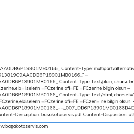
6P18901MB0166_ Content-Type: multipart/alternativ
613819C9AA0DB6P18901MB0166_” –
8901MB0166_ Content-Type: text/plain; charset=”iso-8
FCzerine,elb= iselerin =FCzerine afi=FE =FCzerine bilgin olsun –
8901MB0166_ Content-Type: text/html; charset=”iso-88
 =FCzerine,elbiselerin =FCzerine afi=FE =FCzeri= ne bilgin olsun 
AA0DB6P18901MB0166_– –_007_DB6P18901MB0166B4
ntent-Description: basakotoservis.pdf Content-Disposition: a
.başakotoservis.com