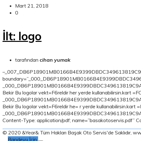
Mart 21, 2018
0
İlt: logo
tarafından
cihan yumak
–_007_DB6P18901MB0166B4E9399DBDC349613819C9AA0DB
boundary=”_000_DB6P18901MB0166B4E9399DBDC349
_000_DB6P18901MB0166B4E9399DBDC349613819C9AA0DB6P1
Bekir Bu logolar vekt=F6reldir her yerde kullanabilirsin.kart =
_000_DB6P18901MB0166B4E9399DBDC349613819C9AA0DB6P1
Bekir Bu logolar vekt=F6reldir he= r yerde kullanabilirsin.kart
_000_DB6P18901MB0166B4E9399DBDC349613819C9
Content-Type: application/pdf; name=”basakotoservis.pdf” Co
© 2020 &Year& Tüm Hakları Başak Oto Servis'de Saklıdır,
www
Randevu İçin