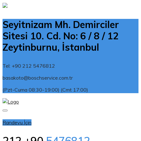
Seyitnizam Mh. Demirciler
Sitesi 10. Cd. No: 6 / 8 / 12
Zeytinburnu, İstanbul
Tel: +90 212 5476812
basakoto@boschservice.com.tr
(Pzt-Cuma 08:30-19:00) (Cmt 17:00)
(Pzr-Cuma 08:30 - 19:00) (Cmt 17:00)
Randevu İçin
212 +90
5476812