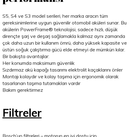
S5, S4 ve S3 model serileri, her marka aracın tüm
gereksinimlerine uygun güvenilir otomobil aküleri sunar. Bu
akülerin PowerFrame® teknolojisi, sadece hızlı, düşük
dirençte şarj ve deşarj sağlamakla kalmaz aynı zamanda
çok daha uzun bir kullanım ömrü, daha yüksek kapasite ve
üstün soğuk çalıştırma gücü elde etmeyi de mümkün kılar.
Bir bakışta avantajlar:
Her konumda maksimum güvenlik
Sızdırmaz akü kapağı tasarımı elektrolit kaçaklarını önler
Montajı kolaydır ve kolay taşıma için ergonomik olarak
tasarlanan taşıma tutamakları vardır
Bakım gerektirmez
Filtreler
Bosch’un filtreleri – motorun en iyi dostu için